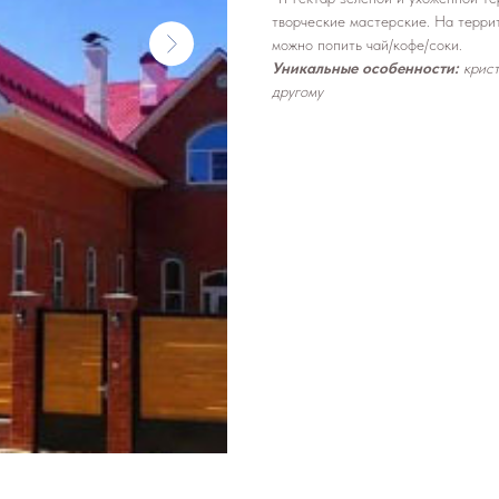
творческие мастерские. На террит
можно попить чай/кофе/соки.
Уникальные особенности:
крист
другому