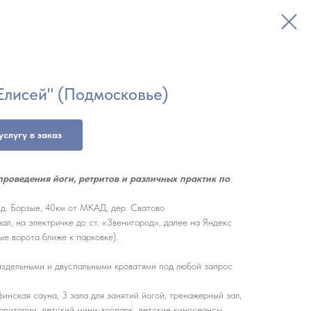
Елисей" (Подмосковье)
услугу в заказ
проведения йоги, ретритов и различных практик по
, д. Борзые, 40км от МКАД, дер. Сватово
ал, на электричке до ст. «Звенигород», далее на Яндекс
ые ворота ближе к парковке).
здельными и двуспальными кроватями под любой запрос
финская сауна, 3 зала для занятий йогой, тренажерный зал,
рритории, детский мини-зоопарк, детские киносеансы,