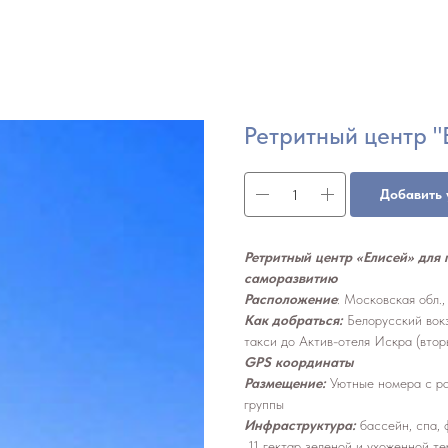
Ретритный центр "
Добавить 
Ретритный центр «Елисей»
для 
саморазвитию
Расположение
: Московская обл.
Как добраться:
Белорусский вокз
такси до Актив-отеля Искра (втор
GPS координаты
Размещение:
Уютные номера с ра
группы
Инфраструктура:
бассейн, спа, 
11 гектар зеленой и ухоженной те