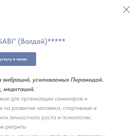
SABI" (Валдай)*****
услугу в заказ
х вибраций, усиливаемых Пирамидой.
, медитаций.
имое для организации семинаров и
х на развитие человека, спортивные и
ги личностного роста и психологии,
ие ретриты