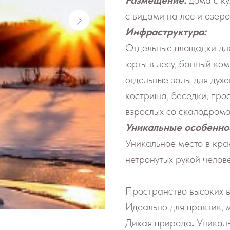
Размещение:
дома с ку
с видами на лес и озеро
Инфраструктура:
Отдельные площадки для
юрты в лесу, банный ком
отдельные залы для духо
кострища, беседки, прос
взрослых со скалодром
Уникальные особенно
Уникальное место в кра
нетронутых рукой челов
Пространство высоких 
Идеально для практик, 
Дикая природа
.
Уникал