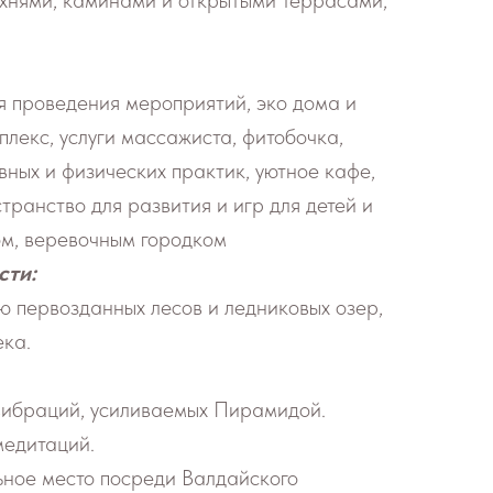
хнями, каминами и открытыми террасами,
 проведения мероприятий, эко дома и
плекс, услуги массажиста, фитобочка,
вных и физических практик, уютное кафе,
транство для развития и игр для детей и
ом, веревочным городком
сти:
ю первозданных лесов и ледниковых озер,
ека.
вибраций, усиливаемых Пирамидой.
медитаций.
ьное место посреди Валдайского