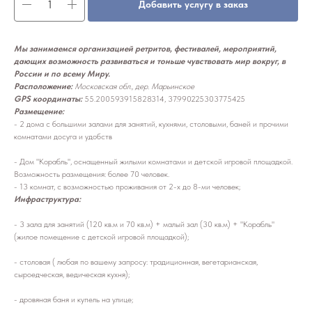
Добавить услугу в заказ
Мы занимаемся организацией ретритов, фестивалей, мероприятий,
дающих возможность развиваться и тоньше чувствовать мир вокруг, в
России и по всему Миру.
Расположение:
Московская обл., дер. Марьинское
GPS координаты:
55.200593915828314, 37.990225303775425
Размещение:
- 2 дома с большими залами для занятий, кухнями, столовыми, баней и прочими
комнатами досуга и удобств
- Дом "Корабль", оснащенный жилыми комнатами и детской игровой площадкой.
Возможность размещения: более 70 человек.
- 13 комнат, с возможностью проживания от 2-х до 8-ми человек;
Инфраструктура:
- 3 зала для занятий (120 кв.м и 70 кв.м) + малый зал (30 кв.м) + "Корабль"
(жилое помещение с детской игровой площадкой);
- столовая ( любая по вашему запросу: традиционная, вегетарианская,
сыроедческая, ведическая кухня);
- дровяная баня и купель на улице;