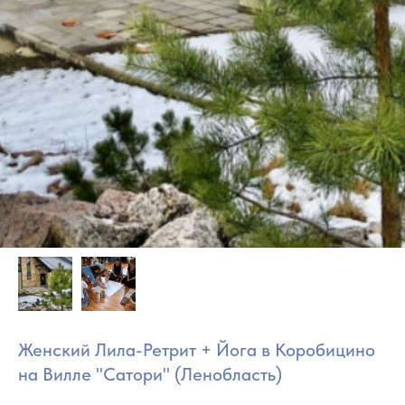
Женский Лила-Ретрит + Йога в Коробицино
на Вилле "Сатори" (Ленобласть)